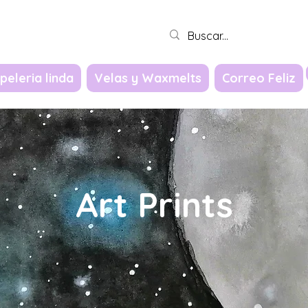
Iniciar sesión
peleria linda
Velas y Waxmelts
Correo Feliz
Art Prints