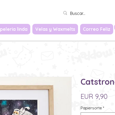
Iniciar sesión
peleria linda
Velas y Waxmelts
Correo Feliz
Catstron
Pr
EUR 9,90
Papiersorte
*