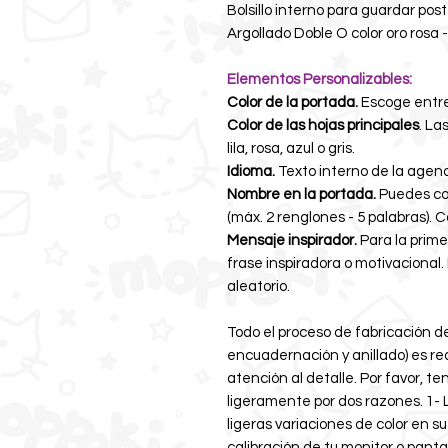
Bolsillo interno para guardar post
Argollado Doble O color oro rosa 
Elementos Personalizables:
Color de la portada.
Escoge entre
Color de las hojas principales
. La
lila, rosa, azul o gris.
Idioma.
Texto interno de la agend
Nombre en la portada.
Puedes col
(máx. 2 renglones - 5 palabras). C
Mensaje inspirador.
Para la prim
frase inspiradora o motivacional.
aleatorio.
Todo el proceso de fabricación de
encuadernación y anillado) es re
atención al detalle. Por favor, t
ligeramente por dos razones. 1-
ligeras variaciones de color en su
calibración de tu monitor o panta