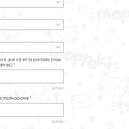
bre que irá en la portada (max.
labras)
*
0/500
se motivacional
*
0/500