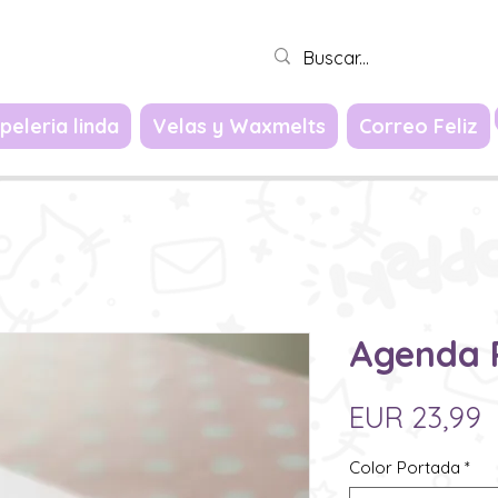
Iniciar sesión
peleria linda
Velas y Waxmelts
Correo Feliz
Agenda 
P
EUR 23,99
Color Portada
*