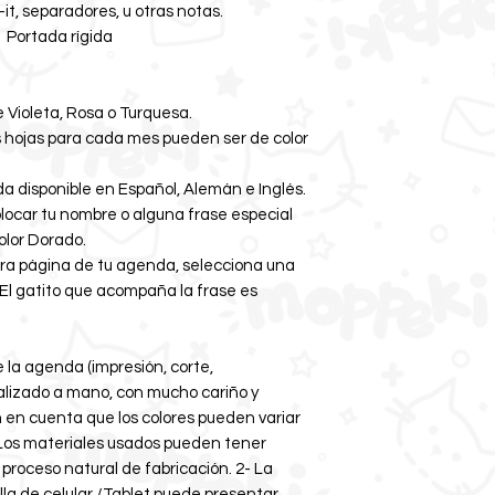
-it, separadores, u otras notas.
- Portada rígida
 Violeta, Rosa o Turquesa.
s hojas para cada mes pueden ser de color
a disponible en Español, Alemán e Inglés.
ocar tu nombre o alguna frase especial
olor Dorado.
era página de tu agenda, selecciona una
 El gatito que acompaña la frase es
 la agenda (impresión, corte,
alizado a mano, con mucho cariño y
en en cuenta que los colores pueden variar
 Los materiales usados pueden tener
 proceso natural de fabricación. 2- La
lla de celular /Tablet puede presentar