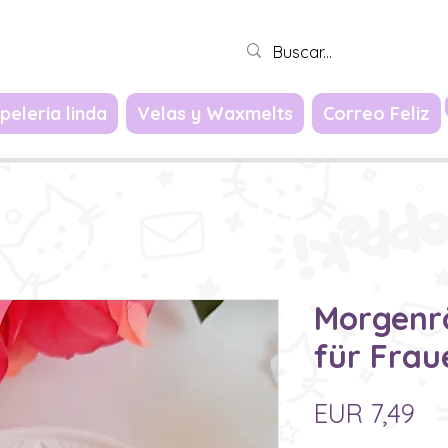
Iniciar sesión
peleria linda
Velas y Waxmelts
Correo Feliz
Morgenr
für Frau
Pr
EUR 7,49