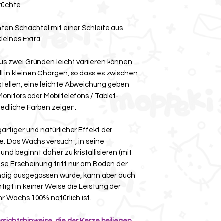
rüchte
ten Schachtel mit einer Schleife aus
leines Extra.
us zwei Gründen leicht variieren können.
ll in kleinen Chargen, so dass es zwischen
rstellen, eine leichte Abweichung geben
Monitors oder Mobiltelefons / Tablet-
iedliche Farben zeigen.
gartiger und natürlicher Effekt der
. Das Wachs versucht, in seine
nd beginnt daher zu kristallisieren (mit
ese Erscheinung tritt nur am Boden der
ändig ausgegossen wurde, kann aber auch
tigt in keiner Weise die Leistung der
r Wachs 100% natürlich ist.
rsichtshinweise, die der Kerze beiliegen.