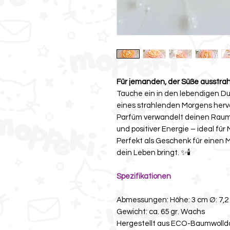
Für jemanden, der Süße ausstrah
Tauche ein in den lebendigen Duf
eines strahlenden Morgens hervo
Parfüm verwandelt deinen Raum
und positiver Energie – ideal fü
Perfekt als Geschenk für einen
dein Leben bringt. ✨🕯️
Spezifikationen
Abmessungen: Höhe: 3 cm Ø: 7,2
Gewicht: ca. 65 gr. Wachs
Hergestellt aus ECO-Baumwolld