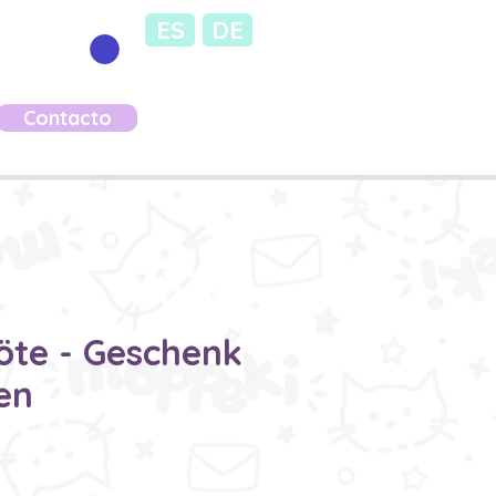
ES
DE
Contacto
öte - Geschenk
en
ecio