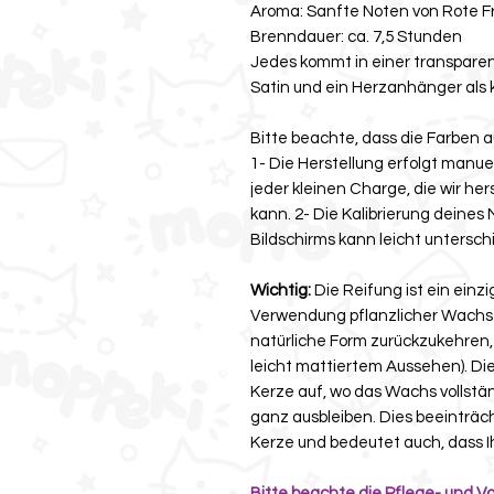
Aroma: Sanfte Noten von Rote F
Brenndauer: ca. 7,5 Stunden
Jedes kommt in einer transparen
Satin und ein Herzanhänger als k
Bitte beachte, dass die Farben a
1- Die Herstellung erfolgt manue
jeder kleinen Charge, die wir he
kann. 2- Die Kalibrierung deines 
Bildschirms kann leicht untersch
Wichtig:
Die Reifung ist ein einzi
Verwendung pflanzlicher Wachse
natürliche Form zurückzukehren, u
leicht mattiertem Aussehen). Di
Kerze auf, wo das Wachs vollst
ganz ausbleiben. Dies beeinträch
Kerze und bedeutet auch, dass Ih
Bitte beachte die Pflege- und Vo