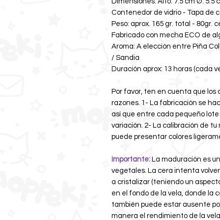
Dimensiones: Alto: 7.5 cm Ø: 5.5 c
Contenedor de vidrio - Tapa de 
Peso: aprox. 165 gr. total - 80gr. c
Fabricado con mecha ECO de alg
Aroma: A elección entre Piña Col
/ Sandia
Duración aprox: 13 horas (cada ve
Por favor, ten en cuenta que los
razones. 1- La fabricación se h
así que entre cada pequeño lote
variación. 2- La calibración de tu
puede presentar colores ligeram
Importante:
La maduración es un 
vegetales. La cera intenta volve
a cristalizar (teniendo un aspec
en el fondo de la vela, donde la 
también puede estar ausente po
manera el rendimiento de la vela