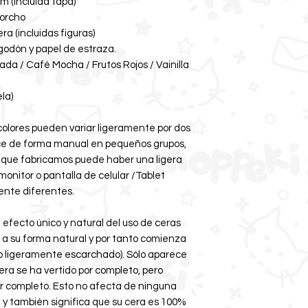
m (incluida tapa)
corcho
era (incluidas figuras)
odón y papel de estraza.
ada / Café Mocha / Frutos Rojos / Vainilla
la)
 colores pueden variar ligeramente por dos
ace de forma manual en pequeños grupos,
 que fabricamos puede haber una ligera
 monitor o pantalla de celular /Tablet
ente diferentes.
efecto único y natural del uso de ceras
r a su forma natural y por tanto comienza
to ligeramente escarchado). Sólo aparece
cera se ha vertido por completo, pero
r completo. Esto no afecta de ninguna
 y también significa que su cera es 100%