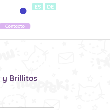
ES
DE
Contacto
y Brillitos
recio