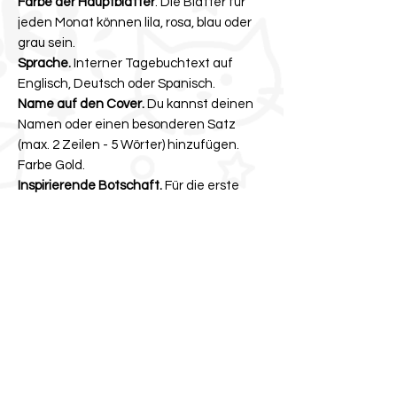
Farbe der Hauptblätter
. Die Blätter für
jeden Monat können lila, rosa, blau oder
grau sein.
Sprache.
Interner Tagebuchtext auf
Englisch, Deutsch oder Spanisch.
Name auf den Cover.
Du kannst deinen
Namen oder einen besonderen Satz
(max. 2 Zeilen - 5 Wörter) hinzufügen.
Farbe Gold.
Inspirierende Botschaft.
Für die erste
Seite deines Tagebuchs wählst du einen
inspirierenden oder motivierenden Satz.
Das Kätzchen, das den Spruch
begleitet, ist zufällig.
Der gesamte Herstellungsprozess des
Kalenders (Drucken, Schneiden, Binden
und Banderolieren) wird mit großer
Sorgfalt und Liebe zum Detail von Hand
durchgeführt. Bitte beachte, dass die