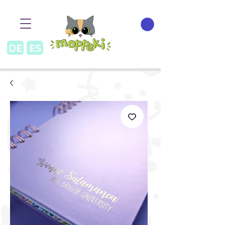
DE
ES